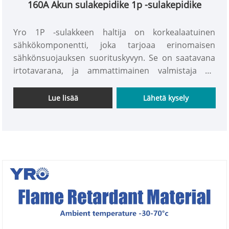
160A Akun sulakepidike 1p -sulakepidike
Yro 1P -sulakkeen haltija on korkealaatuinen
sähkökomponentti, joka tarjoaa erinomaisen
sähkönsuojauksen suorituskyvyn. Se on saatavana
irtotavarana, ja ammattimainen valmistaja on
suunnitellut sen huolellisesti. Tehokkaaseen tehon
jakelu- ja turvallisuussuojeluun suunniteltuun
Lue lisää
Lähetä kysely
sulake -haltija sisältää valmistajien vuosien teknisen
asiantuntemuksen ja tiukat
laadunvalvontastandardit sähköteollisuudessa.
Erinomaisella suorituksellaan ja luotettavuudellaan
YRO 160A Battery Fuses Holder 1P -sulakepidike on
hyväksytty laajasti maissa ja alueilla, kuten
Filippiineillä, Unkarissa, Yhdysvalloissa, Italiassa ja
Romaniassa, ansaitsemalla laajalle levinnyttä
tunnustusta ja luottamusta.