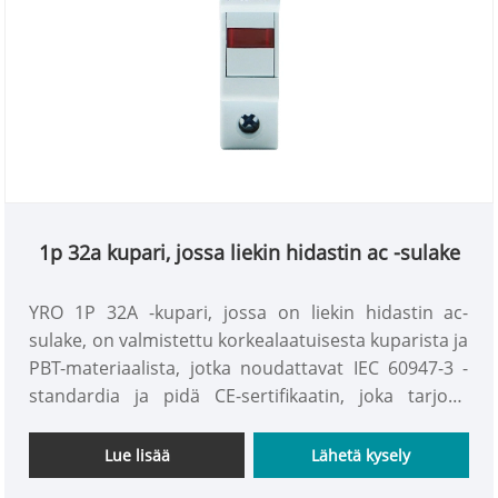
1p 32a kupari, jossa liekin hidastin ac -sulake
YRO 1P 32A -kupari, jossa on liekin hidastin ac-
sulake, on valmistettu korkealaatuisesta kuparista ja
PBT-materiaalista, jotka noudattavat IEC 60947-3 -
standardia ja pidä CE-sertifikaatin, joka tarjoaa
luotettavan ylivirtasuojan kaikentyyppisille laitteille.
Lue lisää
Lähetä kysely