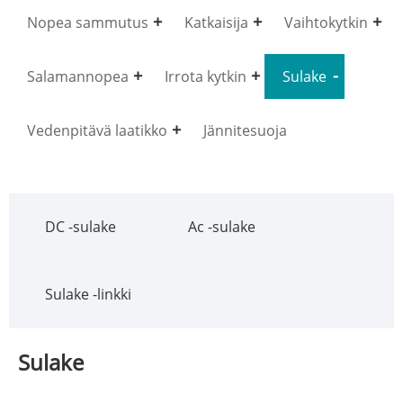
Nopea sammutus
Katkaisija
Vaihtokytkin
Salamannopea
Irrota kytkin
Sulake
Vedenpitävä laatikko
Jännitesuoja
DC -sulake
Ac -sulake
Sulake -linkki
Sulake