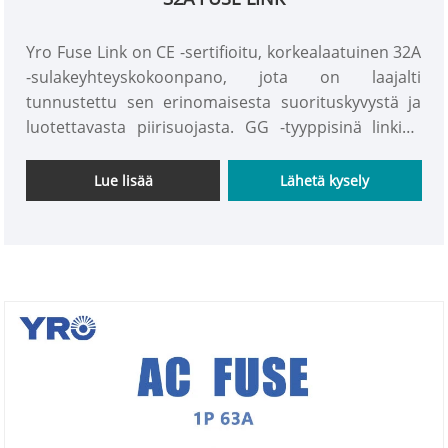
Yro Fuse Link on CE -sertifioitu, korkealaatuinen 32A
-sulakeyhteyskokoonpano, jota on laajalti
tunnustettu sen erinomaisesta suorituskyvystä ja
luotettavasta piirisuojasta. GG -tyyppisinä linkinä
sillä on täysi valikoima sulatuskapasiteettia, joka voi
turvallisesti ja tehokkaasti irrottaa erilaisia
Lue lisää
Lähetä kysely
vikavirroita ylikuormituksesta oikosulkuon, mikä
tarjoaa kattavan suojan sähköjärjestelmille.