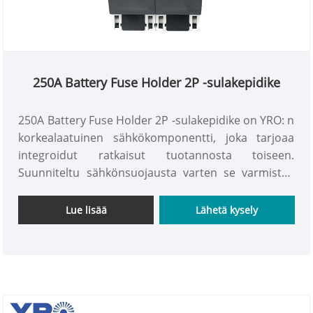
250A Battery Fuse Holder 2P -sulakepidike
250A Battery Fuse Holder 2P -sulakepidike on YRO: n
korkealaatuinen sähkökomponentti, joka tarjoaa
integroidut ratkaisut tuotannosta toiseen.
Suunniteltu sähkönsuojausta varten se varmistaa
tehokkaan virranjaon ja turvallisuuden. Yli 10
vuoden teollisuuskokemuksella ja tiukassa
Lue lisää
Lähetä kysely
laadunvalvonnassa Yros -sulake -haltijoita käytetään
laajasti Aasiassa, Euroopassa ja Afrikassa, mukaan
lukien Vietnam, Unkari, Sveitsi, Kanada ja Nigeria.