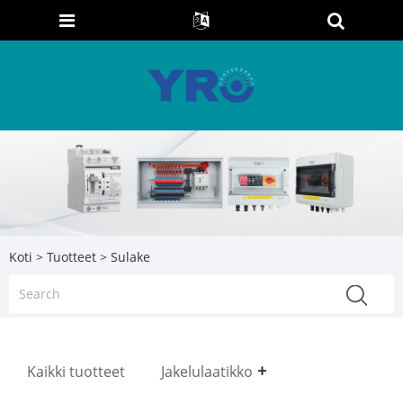
Koti
>
Tuotteet
> Sulake
Kaikki tuotteet
Jakelulaatikko