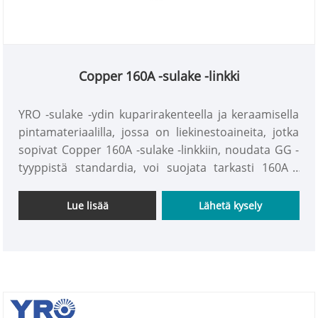
Copper 160A -sulake -linkki
YRO -sulake -ydin kuparirakenteella ja keraamisella
pintamateriaalilla, jossa on liekinestoaineita, jotka
sopivat Copper 160A -sulake -linkkiin, noudata GG -
tyyppistä standardia, voi suojata tarkasti 160A -
piiriä, jotta sähköjärjestelmän vakaa toiminta
rakentaa vahva turvaviiva.
Lue lisää
Lähetä kysely