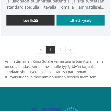
ja ulkonäön suunnittelupatenttia, ja sitä tuotetaan
standardisoidulla tavalla omalla ammatillisella
tuotantotehtaalla.
Lue lisää
Lähetä kysely
<
1
2
>
Ammattimainen Kiina Sulake valmistaja ja toimittaja, meillä
on oma tehdas. Annamme sinulle tyydyttävän tarjouksen.
Tehdään yhteistyötä toistensa kanssa paremman
tulevaisuuden ja molemminpuolisen hyödyn luomiseksi.