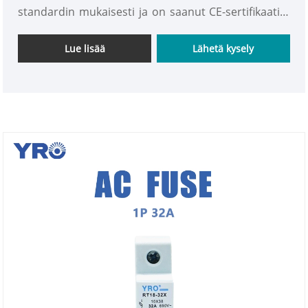
standardin mukaisesti ja on saanut CE-sertifikaatin.
Se on erityisesti räätälöity korkean virran
kuormituspiireihin, ja se tarjoaa tehokkaan ja
Lue lisää
Lähetä kysely
luotettavan oikosulun ja ylikuormitussuojan
suuritehoisille sähkölaitteille.