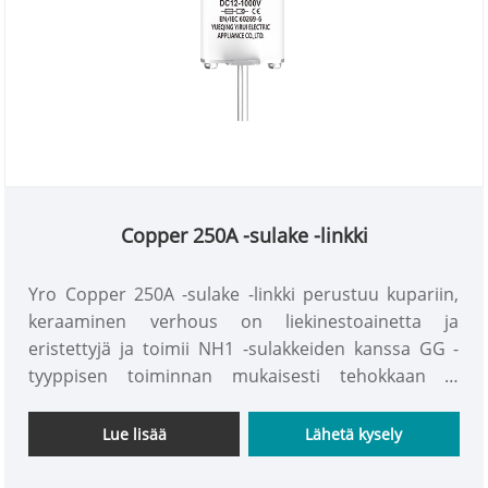
Copper 250A -sulake -linkki
Yro Copper 250A -sulake -linkki perustuu kupariin,
keraaminen verhous on liekinestoainetta ja
eristettyjä ja toimii NH1 -sulakkeiden kanssa GG -
tyyppisen toiminnan mukaisesti tehokkaan ja
luotettavan suojauksen tarjoamiseksi 250A: n
nimellisvirtapiirille.
Lue lisää
Lähetä kysely