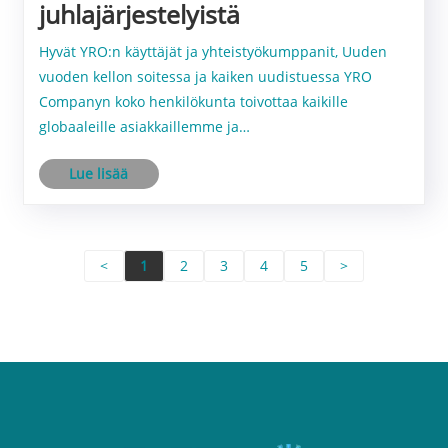
juhlajärjestelyistä
Hyvät YRO:n käyttäjät ja yhteistyökumppanit, Uuden
vuoden kellon soitessa ja kaiken uudistuessa YRO
Companyn koko henkilökunta toivottaa kaikille
globaaleille asiakkaillemme ja
yhteistyökumppaneillemme vilpittömät
Lue lisää
uudenvuodentoivotukset jatkuvasta tuestanne ja
luottamuksestanne!
<
1
2
3
4
5
>