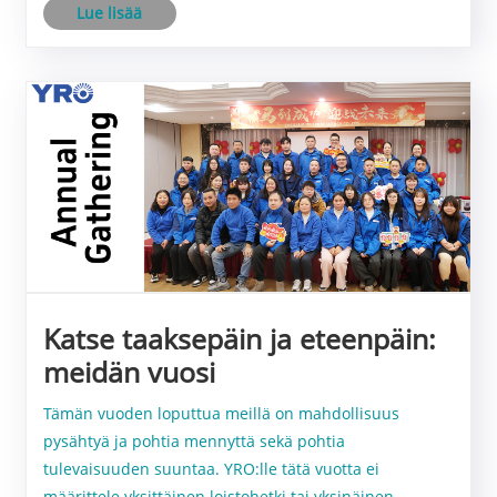
Lue lisää
Katse taaksepäin ja eteenpäin:
meidän vuosi
Tämän vuoden loputtua meillä on mahdollisuus
pysähtyä ja pohtia mennyttä sekä pohtia
tulevaisuuden suuntaa. YRO:lle tätä vuotta ei
määrittele yksittäinen loistohetki tai yksinäinen