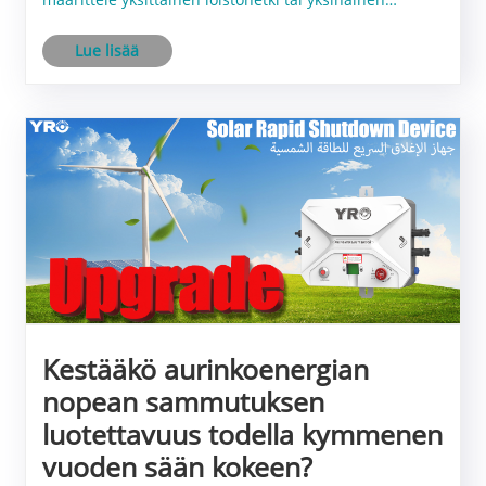
saavutus, vaan jatkuva ja hienovarainen edistyminen
Lue lisää
jokapäiväisessä elämässä - tuotannossa, viestinnässä
ja jokaisessa ......
Kestääkö aurinkoenergian
nopean sammutuksen
luotettavuus todella kymmenen
vuoden sään kokeen?