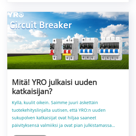
Mitä! YRO julkaisi uuden
katkaisijan?
Kyllä, kuulit oikein. Saimme juuri äskettäin
tuotekehityslinjalta uutisen, että YRO:n uuden
sukupolven katkaisijat ovat hiljaa saaneet
päivityksensä valmiiksi ja ovat pian julkistamassa
virallisesti.