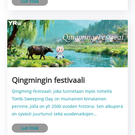
Lue lisää
ja kansainvälisten standardien noudattamiseen.
Qingmingin festivaali
Qingming-festivaali, joka tunnetaan myös nimellä
Tomb-Sweeping Day, on muinainen kiinalainen
perinne, jolla on yli 2500 vuoden historia. Sen alkuperä
on syvästi juurtunut sekä vuodenaikojen
noudattamiseen että legendaarisiin tarinoihin.
Lue lisää