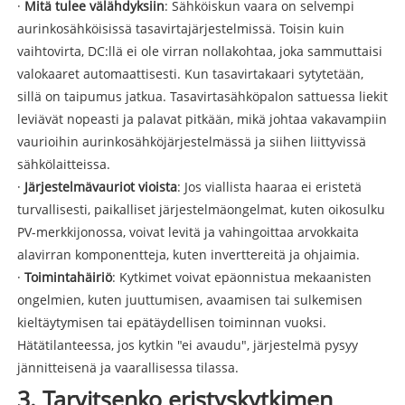
·
Mitä tulee välähdyksiin
: Sähköiskun vaara on selvempi
aurinkosähköisissä tasavirtajärjestelmissä. Toisin kuin
vaihtovirta, DC:llä ei ole virran nollakohtaa, joka sammuttaisi
valokaaret automaattisesti. Kun tasavirtakaari sytytetään,
sillä on taipumus jatkua. Tasavirtasähköpalon sattuessa liekit
leviävät nopeasti ja palavat pitkään, mikä johtaa vakavampiin
vaurioihin aurinkosähköjärjestelmässä ja siihen liittyvissä
sähkölaitteissa.
·
Järjestelmävauriot vioista
: Jos viallista haaraa ei eristetä
turvallisesti, paikalliset järjestelmäongelmat, kuten oikosulku
PV-merkkijonossa, voivat levitä ja vahingoittaa arvokkaita
alavirran komponentteja, kuten inverttereitä ja ohjaimia.
·
Toimintahäiriö
: Kytkimet voivat epäonnistua mekaanisten
ongelmien, kuten juuttumisen, avaamisen tai sulkemisen
kieltäytymisen tai epätäydellisen toiminnan vuoksi.
Hätätilanteessa, jos kytkin "ei avaudu", järjestelmä pysyy
jännitteisenä ja vaarallisessa tilassa.
3. Tarvitsenko eristyskytkimen