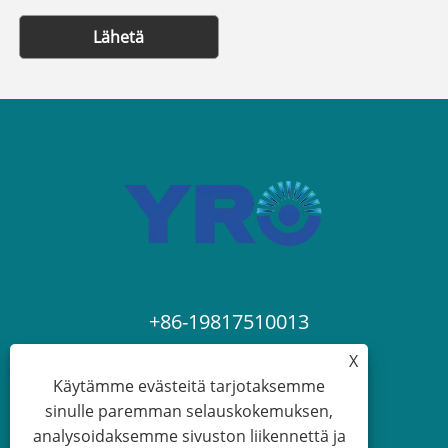
Lähetä
+86-19817510013
X
contact@yroele.com
Käytämme evästeitä tarjotaksemme
sinulle paremman selauskokemuksen,
analysoidaksemme sivuston liikennettä ja