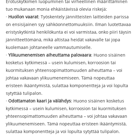
Erotuskytkimen luopuminen tai virheellinen määrittäminen
tuo mukanaan monia ehkäistävissä olevia riskejä:
·
Huollon vaarat
: Työskentely jännitteisten laitteiden parissa
on ensisijainen syy sähköonnettomuuksiin. Ilman luotettavaa
eristyskytkintä henkilökunta ei voi varmistaa, onko piiri täysin
jännitteettömänä, mikä altistaa heidät vakavalle tai jopa
kuolemaan johtaneelle vammautumiselle.
·
Ylikuumenemisen aiheuttama palovaara
: Huono sisäinen
kosketus kytkimessä – usein kulumisen, korroosion tai
kuormituksen yhteensopimattomuuden aiheuttama – voi
johtaa vakavaan ylikuumenemiseen. Tämä nopeuttaa
eristeen ikääntymistä, sulattaa komponentteja ja voi lopulta
sytyttää tulipalon.
·
Odottamaton kaari ja välähdys
: Huono sisäinen kosketus
kytkimessä – usein kulumisen, korroosion tai kuormituksen
yhteensopimattomuuden aiheuttama – voi johtaa vakavaan
ylikuumenemiseen. Tämä nopeuttaa eristeen ikääntymistä,
sulattaa komponentteja ja voi lopulta sytyttää tulipalon.