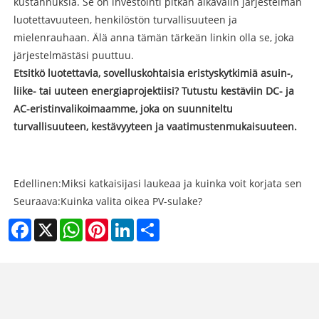
kustannuksia. Se on investointi pitkän aikavälin järjestelmän
luotettavuuteen, henkilöstön turvallisuuteen ja
mielenrauhaan. Älä anna tämän tärkeän linkin olla se, joka
järjestelmästäsi puuttuu.
Etsitkö luotettavia, sovelluskohtaisia ​​eristyskytkimiä asuin-,
liike- tai uuteen energiaprojektiisi? Tutustu kestäviin DC- ja
AC-eristinvalikoimaamme, joka on suunniteltu
turvallisuuteen, kestävyyteen ja vaatimustenmukaisuuteen.
Edellinen:
Miksi katkaisijasi laukeaa ja kuinka voit korjata sen
Seuraava:
Kuinka valita oikea PV-sulake?
Facebook
X
WhatsApp
Pinterest
LinkedIn
Share