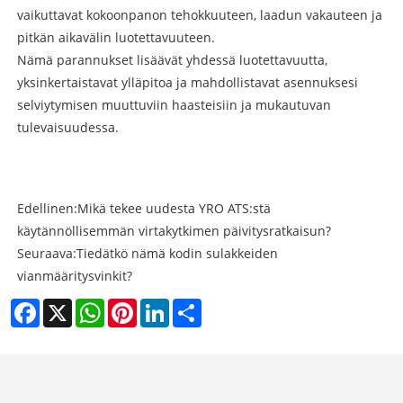
vaikuttavat kokoonpanon tehokkuuteen, laadun vakauteen ja
pitkän aikavälin luotettavuuteen.
Nämä parannukset lisäävät yhdessä luotettavuutta,
yksinkertaistavat ylläpitoa ja mahdollistavat asennuksesi
selviytymisen muuttuviin haasteisiin ja mukautuvan
tulevaisuudessa.
Edellinen:
Mikä tekee uudesta YRO ATS:stä
käytännöllisemmän virtakytkimen päivitysratkaisun?
Seuraava:
Tiedätkö nämä kodin sulakkeiden
vianmääritysvinkit?
Facebook
X
WhatsApp
Pinterest
LinkedIn
Share