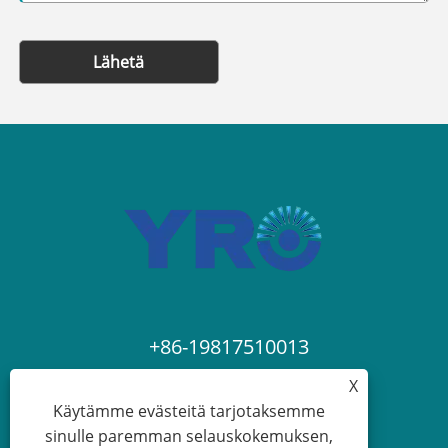
Lähetä
+86-19817510013
X
contact@yroele.com
Käytämme evästeitä tarjotaksemme
sinulle paremman selauskokemuksen,