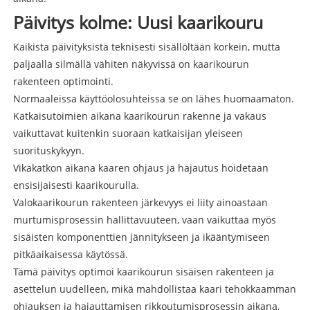
Päivitys kolme: Uusi kaarikouru
Kaikista päivityksistä teknisesti sisällöltään korkein, mutta
paljaalla silmällä vähiten näkyvissä on kaarikourun
rakenteen optimointi.
Normaaleissa käyttöolosuhteissa se on lähes huomaamaton.
Katkaisutoimien aikana kaarikourun rakenne ja vakaus
vaikuttavat kuitenkin suoraan katkaisijan yleiseen
suorituskykyyn.
Vikakatkon aikana kaaren ohjaus ja hajautus hoidetaan
ensisijaisesti kaarikourulla.
Valokaarikourun rakenteen järkevyys ei liity ainoastaan ​​
murtumisprosessin hallittavuuteen, vaan vaikuttaa myös
sisäisten komponenttien jännitykseen ja ikääntymiseen
pitkäaikaisessa käytössä.
Tämä päivitys optimoi kaarikourun sisäisen rakenteen ja
asettelun uudelleen, mikä mahdollistaa kaari tehokkaamman
ohjauksen ja hajauttamisen rikkoutumisprosessin aikana,