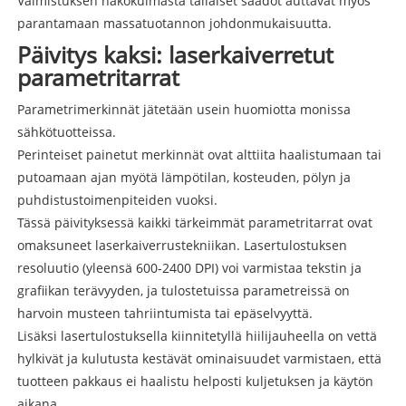
Valmistuksen näkökulmasta tällaiset säädöt auttavat myös
parantamaan massatuotannon johdonmukaisuutta.
Päivitys kaksi: laserkaiverretut
parametritarrat
Parametrimerkinnät jätetään usein huomiotta monissa
sähkötuotteissa.
Perinteiset painetut merkinnät ovat alttiita haalistumaan tai
putoamaan ajan myötä lämpötilan, kosteuden, pölyn ja
puhdistustoimenpiteiden vuoksi.
Tässä päivityksessä kaikki tärkeimmät parametritarrat ovat
omaksuneet laserkaiverrustekniikan. Lasertulostuksen
resoluutio (yleensä 600-2400 DPI) voi varmistaa tekstin ja
grafiikan terävyyden, ja tulostetuissa parametreissä on
harvoin musteen tahriintumista tai epäselvyyttä.
Lisäksi lasertulostuksella kiinnitetyllä hiilijauheella on vettä
hylkivät ja kulutusta kestävät ominaisuudet varmistaen, että
tuotteen pakkaus ei haalistu helposti kuljetuksen ja käytön
aikana.