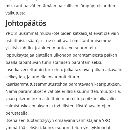
mikä auttaa vähentämään paikallisen lämpöpitoisuuden
vaikutusta.
Johtopäätös
YRO:n uusimmat muovikoteloiden katkaisijat eivät ole vain
asteittaisia ​​säätöjä – ne osoittavat omistautumisemme
yksityiskohtiin. Jokainen muutos on suunniteltu
loppukäyttäjää ajatellen ulkonäön parantamisesta paikan
päällä tapahtuvan tunnistamisen parantamiseksi,
laserkaiverrettuihin tarroihin, jotka takaavat pitkän aikavälin
selkeyden, ja uudelleensuunniteltuun
kaarisammutussammutustehoa parantavaan kaariputkeen.
Nämä parannukset eivät ole erillisiä suunnittelumuutoksia,
vaan pikemminkin asteittain muotoiltuja pitkän aikavälin
valmistuskokemuksen ja todellisten käyttöhavaintojen
perusteella.
Itsenäisen tuotantokyvyn omaavana valmistajana YRO
ymmärtää selvästi, kuinka suunnittelun yksityiskohdat