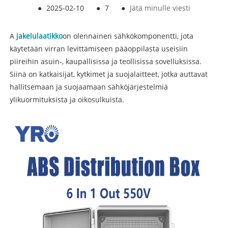
●
2025-02-10
●
7
●
Jätä minulle viesti
A
jakelulaatikko
on olennainen sähkökomponentti, jota
käytetään virran levittämiseen pääoppilasta useisiin
piireihin asuin-, kaupallisissa ja teollisissa sovelluksissa.
Siinä on katkaisijat, kytkimet ja suojalaitteet, jotka auttavat
hallitsemaan ja suojaamaan sähköjärjestelmiä
ylikuormituksista ja oikosulkuista.