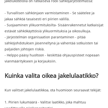
Jakelukotelolla on ratkaiseva rooli sähköjärjestelmässä:
- Turvallisen sähkönjaon varmistaminen - Se säätelee ja
jakaa sähköä tasaisesti eri piirien välillä.
- Suojaaminen ylikuormituksilta- Sisäänrakennetut katkaisijat
estävät sähkökäyttöisiä ylikuormituksia ja oikosulkuja.
- Järjestelmän organisaation parantaminen - pitää
sähköjohdotuksen jäsenneltynä ja vähentää sotkuisten tai
paljaiden johtojen riskiä.
- Helppo pääsy huoltoon - keskittää ohjauspisteet nopeaan
vianmääritykseen ja korjauksiin.
Kuinka valita oikea jakelulaatikko?
Kun valitset jakelulaatikkoa, ota huomioon seuraavat tekijät:
1. Piirien lukumäärä - Valitse laatikko, joka mahtuu