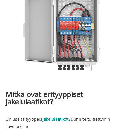
Mitkä ovat erityyppiset
jakelulaatikot?
On useita tyyppejä
jakelulaatikot
Suunniteltu tiettyihin
sovelluksiin: