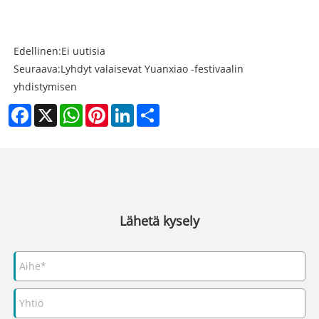
Edellinen:
Ei uutisia
Seuraava:
Lyhdyt valaisevat Yuanxiao -festivaalin
yhdistymisen
Facebook
X
WhatsApp
Pinterest
LinkedIn
Share
Lähetä kysely