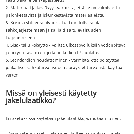
vaadittavalle piirikapasiteetisi.
2. Materiaali ja kestävyys-varmista, että se on valmistettu
palonkestävistä ja iskunkestävistä materiaaleista.
3. Koko ja yhteensopivuus - laatikon tulisi sopia
sähköjärjestelmään ja sallia tilaa tulevaisuuden
laajenemiseen.
4. Sisä- tai ulkokäyttö - Valitse ulkossovelluksiin vedenpitävä
ja pölynpitävä malli, jolla on korkea IP -luokitus.
5. Standardien noudattaminen - varmista, että se täyttää
paikalliset sähköturvallisuusmääräykset turvallista käyttöä
varten.
Missä on yleisesti käytetty
jakelulaatikko?
Eri asetuksissa käytetään jakelulaatikkoja, mukaan lukien:
- Asuinrakennukset - valaisimet, laitteet ja sähkömyymälät.