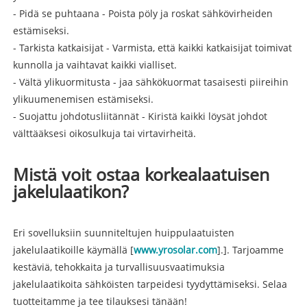
- Pidä se puhtaana - Poista pöly ja roskat sähkövirheiden
estämiseksi.
- Tarkista katkaisijat - Varmista, että kaikki katkaisijat toimivat
kunnolla ja vaihtavat kaikki vialliset.
- Vältä ylikuormitusta - jaa sähkökuormat tasaisesti piireihin
ylikuumenemisen estämiseksi.
- Suojattu johdotusliitännät - Kiristä kaikki löysät johdot
välttääksesi oikosulkuja tai virtavirheitä.
Mistä voit ostaa korkealaatuisen
jakelulaatikon?
Eri sovelluksiin suunniteltujen huippulaatuisten
jakelulaatikoille käymällä [
www.yrosolar.com
].]. Tarjoamme
kestäviä, tehokkaita ja turvallisuusvaatimuksia
jakelulaatikoita sähköisten tarpeidesi tyydyttämiseksi. Selaa
tuotteitamme ja tee tilauksesi tänään!