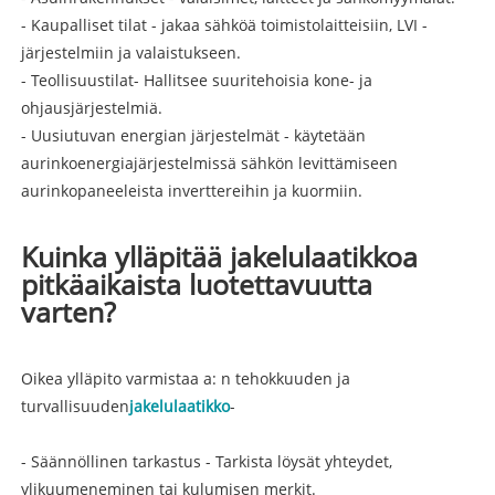
- Kaupalliset tilat - jakaa sähköä toimistolaitteisiin, LVI -
järjestelmiin ja valaistukseen.
- Teollisuustilat- Hallitsee suuritehoisia kone- ja
ohjausjärjestelmiä.
- Uusiutuvan energian järjestelmät - käytetään
aurinkoenergiajärjestelmissä sähkön levittämiseen
aurinkopaneeleista inverttereihin ja kuormiin.
Kuinka ylläpitää jakelulaatikkoa
pitkäaikaista luotettavuutta
varten?
Oikea ylläpito varmistaa a: n tehokkuuden ja
turvallisuuden
jakelulaatikko
-
- Säännöllinen tarkastus - Tarkista löysät yhteydet,
ylikuumeneminen tai kulumisen merkit.