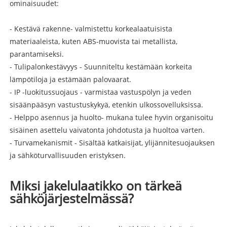
ominaisuudet:
- Kestävä rakenne- valmistettu korkealaatuisista
materiaaleista, kuten ABS-muovista tai metallista,
parantamiseksi.
- Tulipalonkestävyys - Suunniteltu kestämään korkeita
lämpötiloja ja estämään palovaarat.
- IP -luokitussuojaus - varmistaa vastuspölyn ja veden
sisäänpääsyn vastustuskykyä, etenkin ulkossovelluksissa.
- Helppo asennus ja huolto- mukana tulee hyvin organisoitu
sisäinen asettelu vaivatonta johdotusta ja huoltoa varten.
- Turvamekanismit - Sisältää katkaisijat, ylijännitesuojauksen
ja sähköturvallisuuden eristyksen.
Miksi jakelulaatikko on tärkeä
sähköjärjestelmässä?