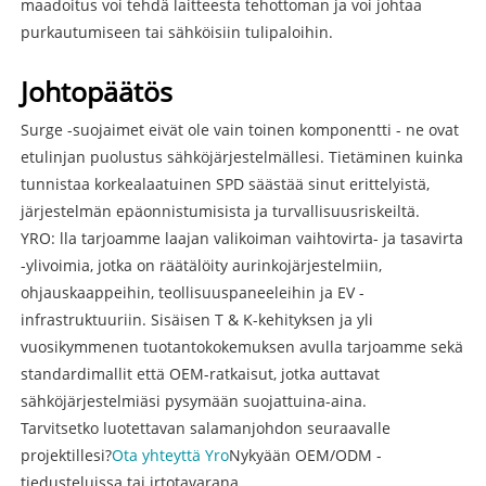
maadoitus voi tehdä laitteesta tehottoman ja voi johtaa
purkautumiseen tai sähköisiin tulipaloihin.
Johtopäätös
Surge -suojaimet eivät ole vain toinen komponentti - ne ovat
etulinjan puolustus sähköjärjestelmällesi. Tietäminen kuinka
tunnistaa korkealaatuinen SPD säästää sinut erittelyistä,
järjestelmän epäonnistumisista ja turvallisuusriskeiltä.
YRO: lla tarjoamme laajan valikoiman vaihtovirta- ja tasavirta
-ylivoimia, jotka on räätälöity aurinkojärjestelmiin,
ohjauskaappeihin, teollisuuspaneeleihin ja EV -
infrastruktuuriin. Sisäisen T & K-kehityksen ja yli
vuosikymmenen tuotantokokemuksen avulla tarjoamme sekä
standardimallit että OEM-ratkaisut, jotka auttavat
sähköjärjestelmiäsi pysymään suojattuina-aina.
Tarvitsetko luotettavan salamanjohdon seuraavalle
projektillesi?
Ota yhteyttä Yro
Nykyään OEM/ODM -
tiedusteluissa tai irtotavarana.