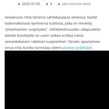
●
2025-07-05
●
9
●
Jätä minulle viesti
Selaaessasi mitä tahansa sähkökauppaa verkossa, löydät
todennäköisesti kymmeniä tuotteita, jotka on merkitty
”ylivoimaisten suojelijaksi”. Sähköteollisuuden ulkopuolella
oleville kuluttajille on usein vaikea erottaa nämä
samankaltaisen näköiset suojalaitteet. Tänään opastamme
sinua siitä, kuinka tunnistaa oikein
salaman pidättäjät
.