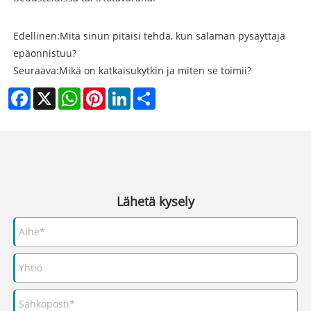
Edellinen:
Mitä sinun pitäisi tehdä, kun salaman pysäyttäjä
epäonnistuu?
Seuraava:
Mikä on katkaisukytkin ja miten se toimii?
Facebook
X
WhatsApp
Pinterest
LinkedIn
Share
Lähetä kysely