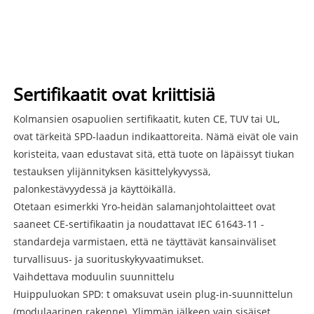
Sertifikaatit ovat kriittisiä
Kolmansien osapuolien sertifikaatit, kuten CE, TUV tai UL,
ovat tärkeitä SPD-laadun indikaattoreita. Nämä eivät ole vain
koristeita, vaan edustavat sitä, että tuote on läpäissyt tiukan
testauksen ylijännityksen käsittelykyvyssä,
palonkestävyydessä ja käyttöikällä.
Otetaan esimerkki Yro-heidän salamanjohtolaitteet ovat
saaneet CE-sertifikaatin ja noudattavat IEC 61643-11 -
standardeja varmistaen, että ne täyttävät kansainväliset
turvallisuus- ja suorituskykyvaatimukset.
Vaihdettava moduulin suunnittelu
Huippuluokan SPD: t omaksuvat usein plug-in-suunnittelun
(modulaarinen rakenne). Ylimmän jälkeen vain sisäiset