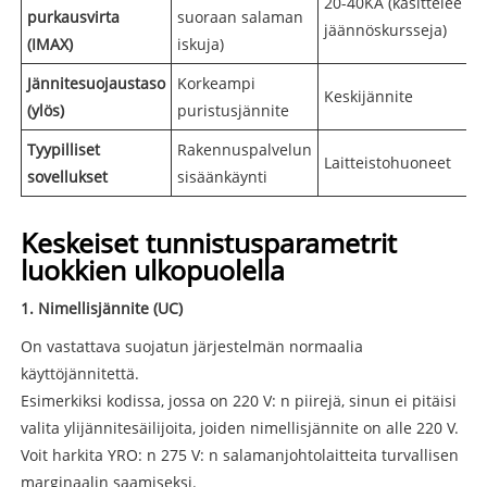
20-40KA (käsittelee
purkausvirta
suoraan salaman
jäännöskursseja)
(IMAX)
iskuja)
Jännitesuojaustaso
Korkeampi
Keskijännite
(ylös)
puristusjännite
Tyypilliset
Rakennuspalvelun
Laitteistohuoneet
sovellukset
sisäänkäynti
Keskeiset tunnistusparametrit
luokkien ulkopuolella
1. Nimellisjännite (UC)
On vastattava suojatun järjestelmän normaalia
käyttöjännitettä.
Esimerkiksi kodissa, jossa on 220 V: n piirejä, sinun ei pitäisi
valita ylijännitesäilijoita, joiden nimellisjännite on alle 220 V.
Voit harkita YRO: n 275 V: n salamanjohtolaitteita turvallisen
marginaalin saamiseksi.