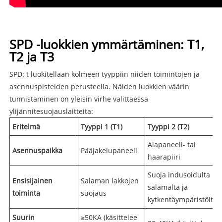
SPD -luokkien ymmärtäminen: T1,
T2 ja T3
SPD: t luokitellaan kolmeen tyyppiin niiden toimintojen ja
asennuspisteiden perusteella. Näiden luokkien väärin
tunnistaminen on yleisin virhe valittaessa
ylijännitesuojauslaitteita:
Eritelmä
Tyyppi 1 (T1)
Tyyppi 2 (T2)
Alapaneeli- tai
Asennuspaikka
Pääjakelupaneeli
haarapiiri
Suoja indusoidulta
Ensisijainen
Salaman lakkojen
salamalta ja
toiminta
suojaus
kytkentäympäristöltä
Suurin
≥50KA (käsittelee