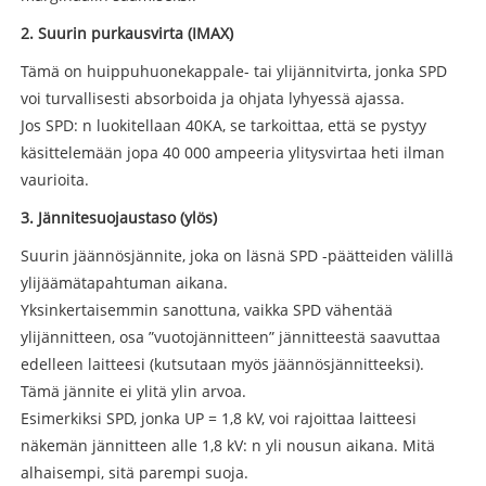
2. Suurin purkausvirta (IMAX)
Tämä on huippuhuonekappale- tai ylijännitvirta, jonka SPD
voi turvallisesti absorboida ja ohjata lyhyessä ajassa.
Jos SPD: n luokitellaan 40KA, se tarkoittaa, että se pystyy
käsittelemään jopa 40 000 ampeeria ylitysvirtaa heti ilman
vaurioita.
3. Jännitesuojaustaso (ylös)
Suurin jäännösjännite, joka on läsnä SPD -päätteiden välillä
ylijäämätapahtuman aikana.
Yksinkertaisemmin sanottuna, vaikka SPD vähentää
ylijännitteen, osa ”vuotojännitteen” jännitteestä saavuttaa
edelleen laitteesi (kutsutaan myös jäännösjännitteeksi).
Tämä jännite ei ylitä ylin arvoa.
Esimerkiksi SPD, jonka UP = 1,8 kV, voi rajoittaa laitteesi
näkemän jännitteen alle 1,8 kV: n yli nousun aikana. Mitä
alhaisempi, sitä parempi suoja.