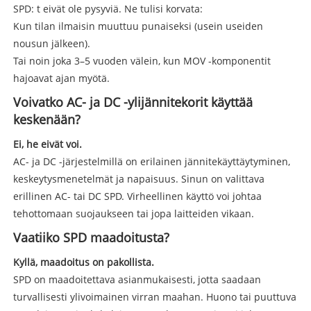
SPD: t eivät ole pysyviä. Ne tulisi korvata:
Kun tilan ilmaisin muuttuu punaiseksi (usein useiden
nousun jälkeen).
Tai noin joka 3–5 vuoden välein, kun MOV -komponentit
hajoavat ajan myötä.
Voivatko AC- ja DC -ylijännitekorit käyttää
keskenään?
Ei, he eivät voi.
AC- ja DC -järjestelmillä on erilainen jännitekäyttäytyminen,
keskeytysmenetelmät ja napaisuus. Sinun on valittava
erillinen AC- tai DC SPD. Virheellinen käyttö voi johtaa
tehottomaan suojaukseen tai jopa laitteiden vikaan.
Vaatiiko SPD maadoitusta?
Kyllä, maadoitus on pakollista.
SPD on maadoitettava asianmukaisesti, jotta saadaan
turvallisesti ylivoimainen virran maahan. Huono tai puuttuva