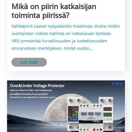
Mikä on piirin katkaisijan
toiminta piirissä?
Sähköpiirit saavat nykyaikaista maailmaa, mutta niiden
luontaisten riskien hallinta on ratkaisevan tärkeää.
YRO ymmärtää turvallisuuden ja luotettavuuden
ensiarvoisen merkityksen, minkä vuoksi
suunnittelemme huolellisesti ja kehitämme korkean
Lue lisää
suorituskyvyn katkaisijoita. Joten mikä on katkaisijan
en......