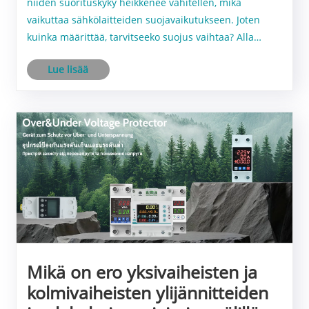
niiden suorituskyky heikkenee vähitellen, mikä
vaikuttaa sähkölaitteiden suojavaikutukseen. Joten
kuinka määrittää, tarvitseeko suojus vaihtaa? Alla
esittelemme useita yleisiä tilanteita, jotka auttavat
Lue lisää
sinua ymmärtämään merkkejä siitä, että suojus......
Mikä on ero yksivaiheisten ja
kolmivaiheisten ylijännitteiden