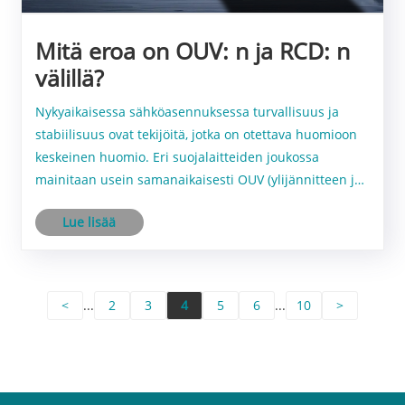
Mitä eroa on OUV: n ja RCD: n
välillä?
Nykyaikaisessa sähköasennuksessa turvallisuus ja
stabiilisuus ovat tekijöitä, jotka on otettava huomioon
keskeinen huomio. Eri suojalaitteiden joukossa
mainitaan usein samanaikaisesti OUV (ylijännitteen ja
alajännitesuojauslaite) ja RCD (jäännösvirran
Lue lisää
suojauslaite). Vaikka ne näyttävät jonkin verran......
<
...
2
3
4
5
6
...
10
>