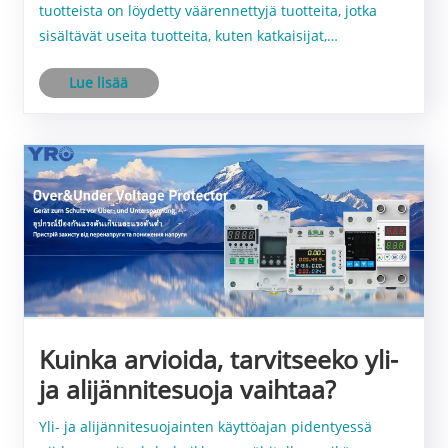
tuotteista on löydetty väärennettyjä tuotteita, jotka
sisältävät useita tuotteita, kuten katkaisijat,
yhdistelmäkotelot ja ylijännitesuojat.
Lue lisää
Kuinka arvioida, tarvitseeko yli-
ja alijännitesuoja vaihtaa?
Yli- ja alijännitesuojainten käyttöajan pidentyessä