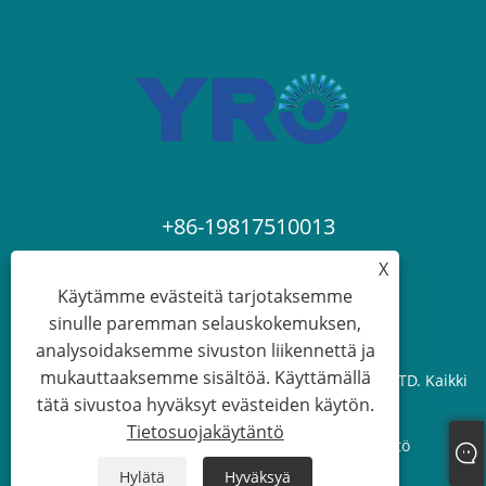
+86-19817510013
X
contact@yroele.com
Käytämme evästeitä tarjotaksemme
sinulle paremman selauskokemuksen,
analysoidaksemme sivuston liikennettä ja
mukauttaaksemme sisältöä. Käyttämällä
Copyright © 2024 ZHEJIANG YRO NEW ENERGY CO.,LTD. Kaikki
tätä sivustoa hyväksyt evästeiden käytön.
oikeudet pidätetään.
Tietosuojakäytäntö
Links
Sitemap
RSS
XML
Tietosuojakäytäntö
Hylätä
Hyväksyä