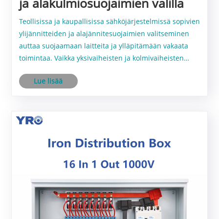
ja alakulmiosuojaimien välillä
Teollisissa ja kaupallisissa sähköjärjestelmissä sopivien
ylijännitteiden ja alajännitesuojaimien valitseminen
auttaa suojaamaan laitteita ja ylläpitämään vakaata
toimintaa. Vaikka yksivaiheisten ja kolmivaiheisten
suojaajien työperiaatteet ovat samanlaisia, ne eroavat
Lue lisää
rakenteesta, sovellettavista s......