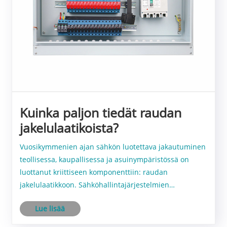
Kuinka paljon tiedät raudan
jakelulaatikoista?
Vuosikymmenien ajan sähkön luotettava jakautuminen
teollisessa, kaupallisessa ja asuinympäristössä on
luottanut kriittiseen komponenttiin: raudan
jakelulaatikkoon. Sähköhallintajärjestelmien
kulmakivenä nämä kotelot suojaavat yhteyksiä,
Lue lisää
katkaisijoita ja nappeja ympäristövaaroilta varmistaen
turvalli......