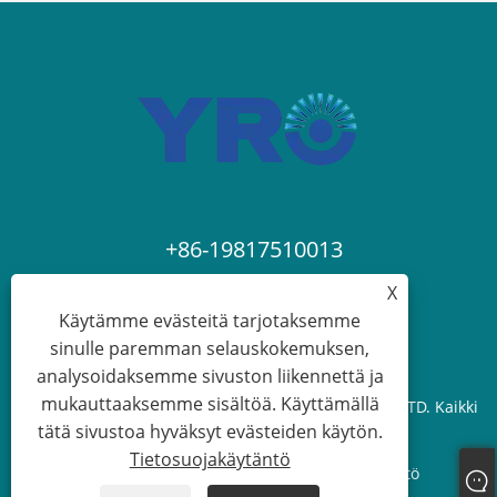
+86-19817510013
X
contact@yroele.com
Käytämme evästeitä tarjotaksemme
sinulle paremman selauskokemuksen,
analysoidaksemme sivuston liikennettä ja
mukauttaaksemme sisältöä. Käyttämällä
Copyright © 2024 ZHEJIANG YRO NEW ENERGY CO.,LTD. Kaikki
tätä sivustoa hyväksyt evästeiden käytön.
oikeudet pidätetään.
Tietosuojakäytäntö
Links
Sitemap
RSS
XML
Tietosuojakäytäntö