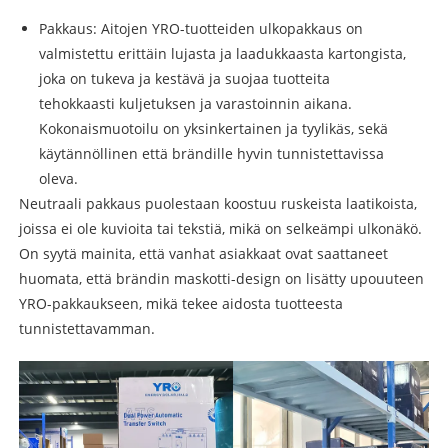
Pakkaus: Aitojen YRO-tuotteiden ulkopakkaus on
valmistettu erittäin lujasta ja laadukkaasta kartongista,
joka on tukeva ja kestävä ja suojaa tuotteita
tehokkaasti kuljetuksen ja varastoinnin aikana.
Kokonaismuotoilu on yksinkertainen ja tyylikäs, sekä
käytännöllinen että brändille hyvin tunnistettavissa
oleva.
Neutraali pakkaus puolestaan ​​koostuu ruskeista laatikoista,
joissa ei ole kuvioita tai tekstiä, mikä on selkeämpi ulkonäkö.
On syytä mainita, että vanhat asiakkaat ovat saattaneet
huomata, että brändin maskotti-design on lisätty upouuteen
YRO-pakkaukseen, mikä tekee aidosta tuotteesta
tunnistettavamman.