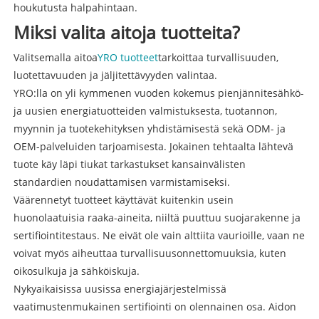
houkutusta halpahintaan.
Miksi valita aitoja tuotteita?
Valitsemalla aitoa
YRO tuotteet
tarkoittaa turvallisuuden,
luotettavuuden ja jäljitettävyyden valintaa.
YRO:lla on yli kymmenen vuoden kokemus pienjännitesähkö-
ja uusien energiatuotteiden valmistuksesta, tuotannon,
myynnin ja tuotekehityksen yhdistämisestä sekä ODM- ja
OEM-palveluiden tarjoamisesta. Jokainen tehtaalta lähtevä
tuote käy läpi tiukat tarkastukset kansainvälisten
standardien noudattamisen varmistamiseksi.
Väärennetyt tuotteet käyttävät kuitenkin usein
huonolaatuisia raaka-aineita, niiltä puuttuu suojarakenne ja
sertifiointitestaus. Ne eivät ole vain alttiita vaurioille, vaan ne
voivat myös aiheuttaa turvallisuusonnettomuuksia, kuten
oikosulkuja ja sähköiskuja.
Nykyaikaisissa uusissa energiajärjestelmissä
vaatimustenmukainen sertifiointi on olennainen osa. Aidon