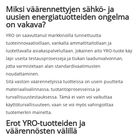
Miksi väärennettyjen sähkö- ja
uusien energiatuotteiden ongelma
on vakava?
YRO on saavuttanut markkinoilla tunnettuutta
tuoteinnovaatioillaan, vankalla ammattitaitollaan ja
luotettavalla asiakaspalvelullaan. Jokainen aito YRO-tuote käy
läpi useita testausprosesseja ja tiukan laadunvalvonnan,
jotta varmistetaan alan standardivaatimusten
noudattaminen.
Sitä vastoin väärennetyissä tuotteissa on usein puutteita
materiaalivalinnassa, tuotantoprosesseissa ja
turvallisuustestauksessa. Tämä ei vain voi vaikuttaa
käyttöturvallisuuteen, vaan se voi myös vahingoittaa
tuotemerkin mainetta.
Erot YRO-tuotteiden ja
väärennösten välillä