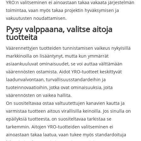
YRO:n valitseminen ei ainoastaan ​​takaa vakaata järjestelmän
toimintaa, vaan myös takaa projektin hyväksymisen ja
vakuutusten noudattamisen.
Pysy valppaana, valitse aitoja
tuotteita
Väärennettyjen tuotteiden tunnistamisen vaikeus nykyisillä
markkinoilla on lisääntynyt, mutta kun ymmärrät
asiaankuuluvat ominaisuudet, se voi auttaa välttämään
väärennösten ostamista. Aidot YRO-tuotteet keskittyvät
laadunvalvontaan, turvallisuusstandardeihin ja
tuoteinnovaatioihin, jotka ovat ominaisuuksia, joita
väärennösten on vaikea hallita.
On suositeltavaa ostaa valtuutettujen kanavien kautta ja
varmistaa tuotteen aitous virallisilla keinoilla. Jos sinulla on
epäilyksiä tuotteesta, on suositeltavaa tarkistaa se
tarkemmin. Aitojen YRO-tuotteiden valitseminen ei
ainoastaan ​​takaa laatua, vaan tukee myös standardoituja