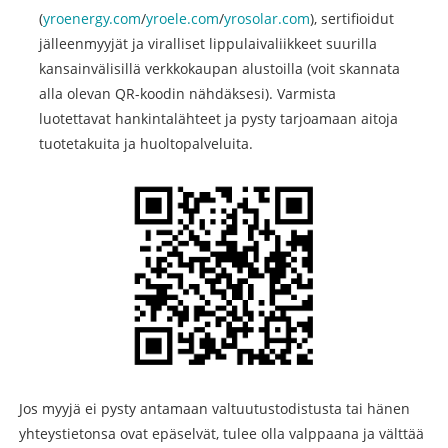
(
yroenergy.com
/
yroele.com
/
yrosolar.com
), sertifioidut
jälleenmyyjät ja viralliset lippulaivaliikkeet suurilla
kansainvälisillä verkkokaupan alustoilla (voit skannata
alla olevan QR-koodin nähdäksesi). Varmista
luotettavat hankintalähteet ja pysty tarjoamaan aitoja
tuotetakuita ja huoltopalveluita.
Jos myyjä ei pysty antamaan valtuutustodistusta tai hänen
yhteystietonsa ovat epäselvät, tulee olla valppaana ja välttää