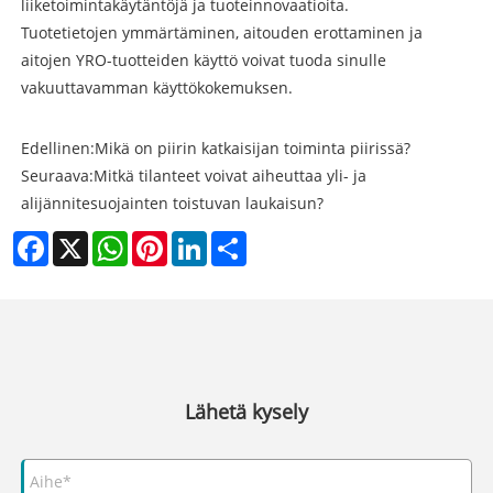
liiketoimintakäytäntöjä ja tuoteinnovaatioita.
Tuotetietojen ymmärtäminen, aitouden erottaminen ja
aitojen YRO-tuotteiden käyttö voivat tuoda sinulle
vakuuttavamman käyttökokemuksen.
Edellinen:
Mikä on piirin katkaisijan toiminta piirissä?
Seuraava:
Mitkä tilanteet voivat aiheuttaa yli- ja
alijännitesuojainten toistuvan laukaisun?
Facebook
X
WhatsApp
Pinterest
LinkedIn
Share
Lähetä kysely