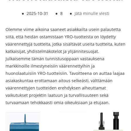
●
2025-10-31
●
8
●
Jätä minulle viesti
Olemme viime aikoina saaneet asiakkailta usein palautetta
siitä, että heidän ostamistaan ​​YRO-tuotteista on löydetty
väärennettyjä tuotteita, jotka sisältävät useita tuotteita, kuten
katkaisijat, yhdistelmäkotelot ja ylijännitesuojat.
Julkaisemme tämän tunnistusoppaan vastauksena
markkinoille ilmestyneisiin väärennettyihin ja
huonolaatuisiin YRO-tuotteisiin. Tavoitteena on auttaa laajaa
asiakaskuntaa erottamaan aitous selkeästi, välttämään
väärennettyjen tuotteiden erehdyksen aiheuttamat
vaikutukset projektin laatuun ja turvallisuuteen sekä
turvaamaan tehokkaasti omia oikeuksiaan ja etujaan.